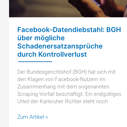
Facebook-Datendiebstahl: BGH
über mögliche
Schadenersatzansprüche
durch Kontrollverlust
Der Bundesgerichtshof (BGH) hat sich mit
den Klagen von Facebook-Nutzern im
Zusammenhang mit dem sogenannten
Scraping-Vorfall beschäftigt. Ein endgültiges
Urteil der Karlsruher Richter steht noch
Facebook-
Zum Artikel »
Datendiebstahl: