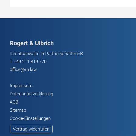
BGH
über
mögliche
Schadenersatzansprüche
durch
Rogert & Ulbrich
Kontrollverlust
Rechtsanwälte in Partnerschaft mbB
T
+49 211 819 770
office@ru.law
Impressum
Datenschutzerklärung
AGB
Sitemap
Cookie-Einstellungen
Vertrag widerrufen