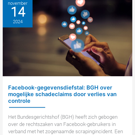
na
november
14
diefstal
van
2024
Facebook-
gegevens
Facebook-gegevensdiefstal: BGH over
mogelijke schadeclaims door verlies van
controle
Het Bundesgerichtshof (BGH) heeft zich gebogen
over de rechtszaken van Facebook-gebruikers in
verband met het zogenaamde scrapingincident. Een