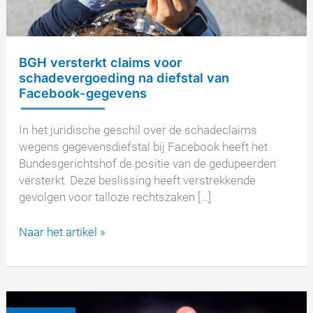
BGH versterkt claims voor
schadevergoeding na diefstal van
Facebook-gegevens
In het juridische geschil over de schadeclaims
wegens gegevensdiefstal bij Facebook heeft het
Bundesgerichtshof de positie van de gedupeerden
versterkt. Deze beslissing heeft verstrekkende
gevolgen voor talloze rechtszaken […]
BGH
Naar het artikel »
versterkt
claims
voor
schadevergoeding