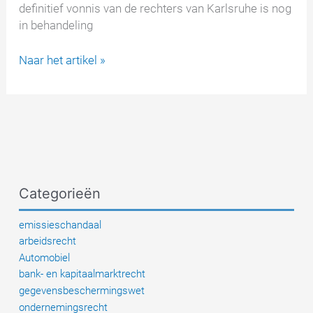
definitief vonnis van de rechters van Karlsruhe is nog
in behandeling
Facebook-
Naar het artikel »
gegevensdiefstal:
BGH
over
mogelijke
schadeclaims
door
verlies
Categorieën
van
controle
emissieschandaal
arbeidsrecht
Automobiel
bank- en kapitaalmarktrecht
gegevensbeschermingswet
ondernemingsrecht