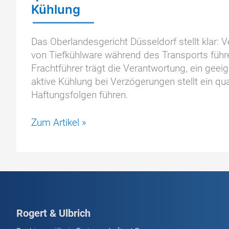
Kühlung
Das Oberlandesgericht Düsseldorf stellt klar
von Tiefkühlware während des Transports führe
Frachtführer trägt die Verantwortung, ein gee
aktive Kühlung bei Verzögerungen stellt ein qu
Haftungsfolgen führen.
Zu
Zum Artikel »
den
Voraussetzungen
an
einen
Temperaturschaden
bei
Rogert & Ulbrich
Tiefkühlgut;
qualifiziertes