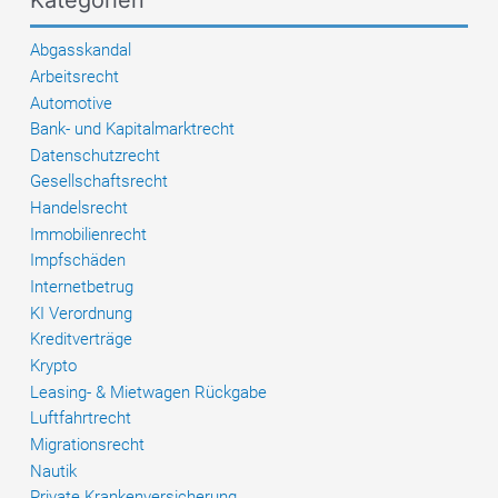
Kategorien
Ratgeber
für
Abgasskandal
Importeure
Arbeitsrecht
und
Automotive
Spediteure
Bank- und Kapitalmarktrecht
Datenschutzrecht
Gesellschaftsrecht
Handelsrecht
Immobilienrecht
Impfschäden
Internetbetrug
KI Verordnung
Kreditverträge
Krypto
Leasing- & Mietwagen Rückgabe
Luftfahrtrecht
Migrationsrecht
Nautik
Private Krankenversicherung