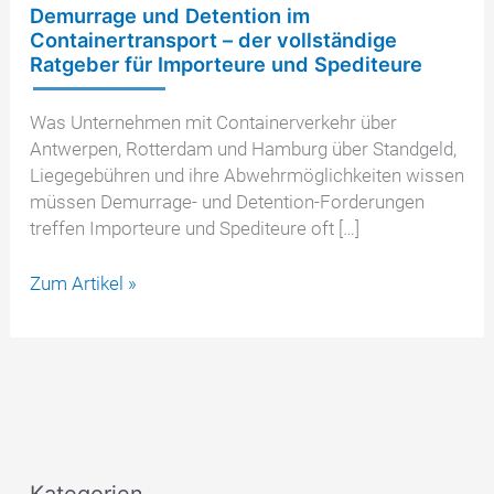
Demurrage und Detention im
Containertransport – der vollständige
Ratgeber für Importeure und Spediteure
Was Unternehmen mit Containerverkehr über
Antwerpen, Rotterdam und Hamburg über Standgeld,
Liegegebühren und ihre Abwehrmöglichkeiten wissen
müssen Demurrage- und Detention-Forderungen
treffen Importeure und Spediteure oft […]
Demurrage
Zum Artikel »
und
Detention
im
Containertransport
–
der
vollständige