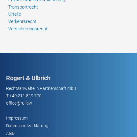
Transportrecht
Urteile
Verkehrsrecht
Versicherungsrecht
Rogert & Ulbrich
Rechtsanwälte in Partnerschaft mbB
T
+49 211 819 770
office@ru.law
Impressum
Datenschutzerklärung
AGB