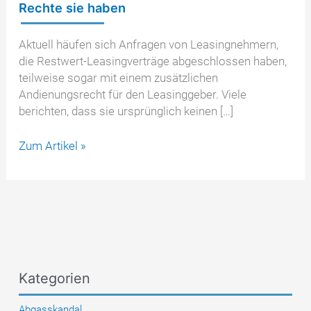
Rechte sie haben
Aktuell häufen sich Anfragen von Leasingnehmern,
die Restwert-Leasingverträge abgeschlossen haben,
teilweise sogar mit einem zusätzlichen
Andienungsrecht für den Leasinggeber. Viele
berichten, dass sie ursprünglich keinen […]
Täuschung
Zum Artikel »
beim
Restwertleasing:
Was
Leasingnehmer
wissen
sollten
und
Kategorien
welche
Rechte
Abgasskandal