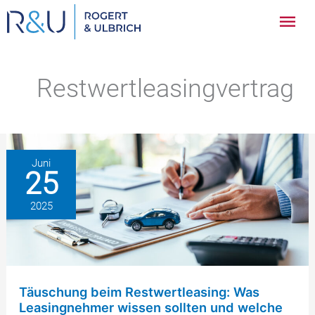
Zum
Hau
Inhalt
springen
Restwertleasingvertrag
Juni
25
2025
Täuschung beim Restwertleasing: Was
Leasingnehmer wissen sollten und welche