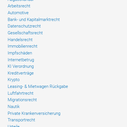
sie
Arbeitsrecht
haben
Automotive
Bank- und Kapitalmarktrecht
Datenschutzrecht
Gesellschaftsrecht
Handelsrecht
Immobilienrecht
Impfschäden
Internetbetrug
KI Verordnung
Kreditverträge
Krypto
Leasing- & Mietwagen Rückgabe
Luftfahrtrecht
Migrationsrecht
Nautik
Private Krankenversicherung
Transportrecht
Urteile