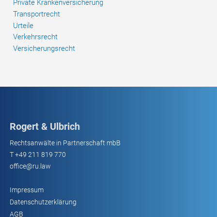
Private Krankenversicherung
Transportrecht
Urteile
Verkehrsrecht
Versicherungsrecht
Rogert & Ulbrich
Rechtsanwälte in Partnerschaft mbB
T
+49 211 819 770
office@ru.law
Impressum
Datenschutzerklärung
AGB