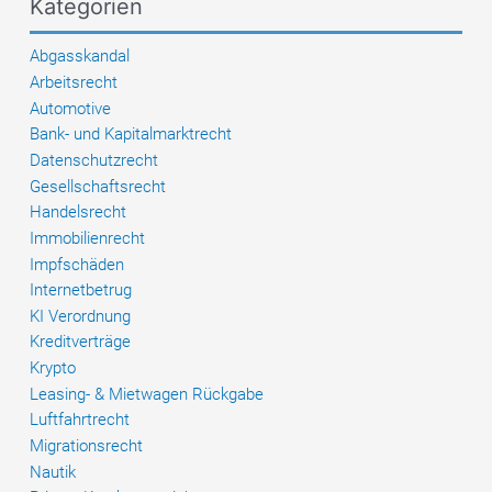
Kategorien
auf
raisin-
Abgasskandal
festgeld.com
Arbeitsrecht
und
Automotive
raisin-
Bank- und Kapitalmarktrecht
finance.eu
Datenschutzrecht
Gesellschaftsrecht
Handelsrecht
Immobilienrecht
Impfschäden
Internetbetrug
KI Verordnung
Kreditverträge
Krypto
Leasing- & Mietwagen Rückgabe
Luftfahrtrecht
Migrationsrecht
Nautik