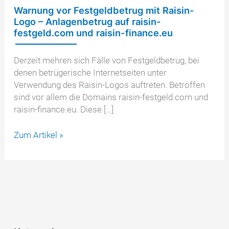
Warnung vor Festgeldbetrug mit Raisin-
Logo – Anlagenbetrug auf raisin-
festgeld.com und raisin-finance.eu
Derzeit mehren sich Fälle von Festgeldbetrug, bei
denen betrügerische Internetseiten unter
Verwendung des Raisin-Logos auftreten. Betroffen
sind vor allem die Domains raisin-festgeld.com und
raisin-finance.eu. Diese […]
Warnung
Zum Artikel »
vor
Festgeldbetrug
mit
Raisin-
Logo
–
Anlagenbetrug