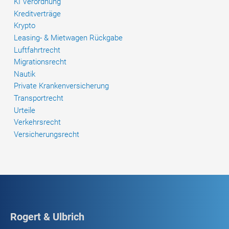
KI Verordnung
Klausel,
Kreditverträge
wonach
Krypto
der
Leasing- & Mietwagen Rückgabe
Fahrer
Luftfahrtrecht
nur
Migrationsrecht
bewachte
Nautik
Parkplätze
Private Krankenversicherung
anfahren
Transportrecht
darf
Urteile
Verkehrsrecht
Versicherungsrecht
Rogert & Ulbrich