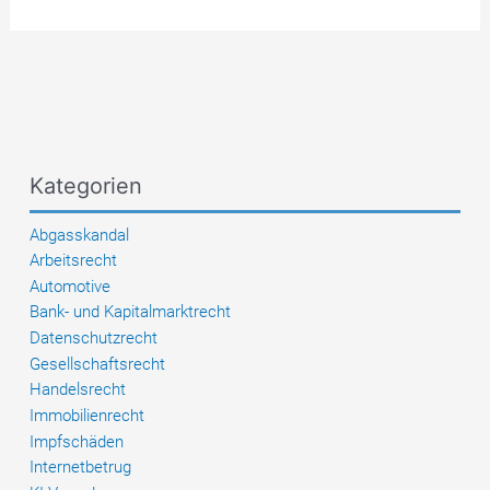
qualifiziertes
Verschulden
des
Frachtführers
bei
Diebstahl
aus
Kategorien
einem
über
Abgasskandal
Nacht
Arbeitsrecht
abgestellten
Automotive
LKW
Bank- und Kapitalmarktrecht
an
Datenschutzrecht
einer
Gesellschaftsrecht
italienischen
Handelsrecht
Raststätte;
Immobilienrecht
Wirksamkeit
Impfschäden
einer
Internetbetrug
AGB-