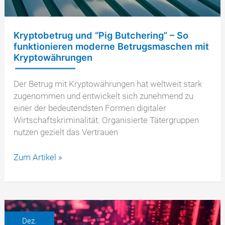
Kryptobetrug und “Pig Butchering” – So
funktionieren moderne Betrugsmaschen mit
Kryptowährungen
Der Betrug mit Kryptowährungen hat weltweit stark
zugenommen und entwickelt sich zunehmend zu
einer der bedeutendsten Formen digitaler
Wirtschaftskriminalität. Organisierte Tätergruppen
nutzen gezielt das Vertrauen
Kryptobetrug
Zum Artikel »
und
“Pig
Butchering”
–
So
Dez.