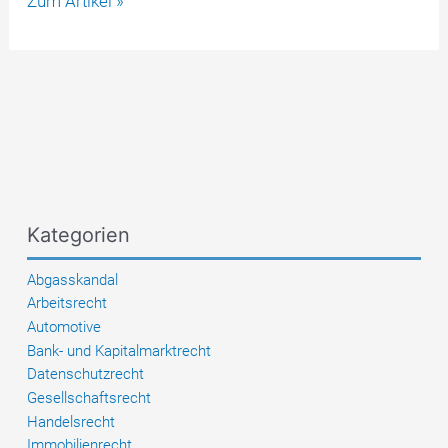
Zum Artikel »
Betrug
–
Ermittler
sichern
100.000
US-
Dollar
in
digitaler
Kategorien
Währung
Abgasskandal
Arbeitsrecht
Automotive
Bank- und Kapitalmarktrecht
Datenschutzrecht
Gesellschaftsrecht
Handelsrecht
Immobilienrecht