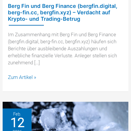
Berg Fin und Berg Finance (bergfin.digital,
berg-fin.cc, bergfin.xyz) – Verdacht auf
Krypto- und Trading-Betrug
Im Zusammenhang mit Berg Fin und Berg Finance
(bergfin.digital, berg-fin.cc, bergfin.xyz) häufen sich
Berichte über ausbleibende Auszahlungen und
erhebliche finanzielle Verluste. Anleger stellen sich
zunehmend […]
Berg
Zum Artikel »
Fin
und
Berg
Finance
(bergfin.digital,
Feb.
12
berg-
fin.cc,