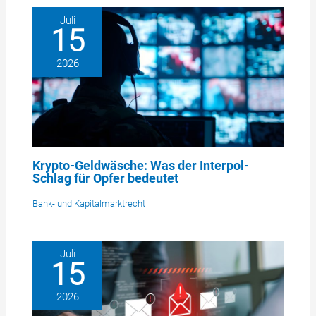
Juli
15
2026
Krypto-Geldwäsche: Was der Interpol-
Schlag für Opfer bedeutet
Bank- und Kapitalmarktrecht
Juli
15
2026