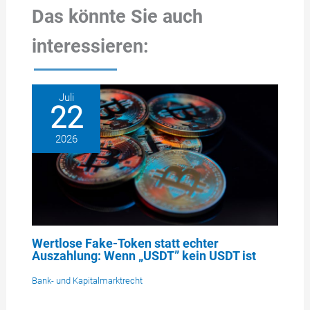
Das könnte Sie auch
interessieren:
Juli
22
2026
Wertlose Fake-Token statt echter
Auszahlung: Wenn „USDT” kein USDT ist
Bank- und Kapitalmarktrecht