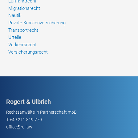
Luftfahrtrecht
Migrationsrecht
Nautik
Private Krankenversicherung
Transportrecht
Urteile
Verkehrsrecht
Versicherungsrecht
Rogert & Ulbrich
Rechtsanwälte in Partnerschaft mbB
T
+49 211 819 770
office@ru.law