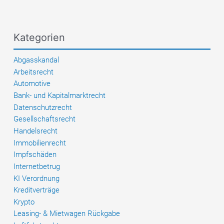
nur
die
Hälfte
Kategorien
(BGH
I
Abgasskandal
ZR
Arbeitsrecht
138/24)
Automotive
Bank- und Kapitalmarktrecht
Datenschutzrecht
Gesellschaftsrecht
Handelsrecht
Immobilienrecht
Impfschäden
Internetbetrug
KI Verordnung
Kreditverträge
Krypto
Leasing- & Mietwagen Rückgabe