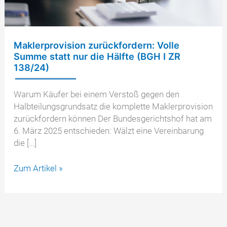
Maklerprovision zurückfordern: Volle
Summe statt nur die Hälfte (BGH I ZR
138/24)
Warum Käufer bei einem Verstoß gegen den
Halbteilungsgrundsatz die komplette Maklerprovision
zurückfordern können Der Bundesgerichtshof hat am
6. März 2025 entschieden: Wälzt eine Vereinbarung
die […]
Maklerprovision
Zum Artikel »
zurückfordern:
Volle
Summe
statt