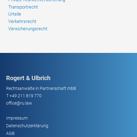
Transportrecht
Urteile
Verkehrsrecht
Versicherungsrecht
Rogert & Ulbrich
Rechtsanwälte in Partnerschaft mbB
T
+49 211 819 770
office@ru.law
Impressum
Datenschutzerklärung
AGB