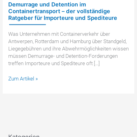
Demurrage und Detention im
Containertransport – der vollständige
Ratgeber für Importeure und Spediteure
Was Unternehmen mit Containerverkehr über
Antwerpen, Rotterdam und Hamburg über Standgeld,
Liegegebühren und ihre Abwehrmöglichkeiten wissen
müssen Demurrage- und Detention-Forderungen
treffen Importeure und Spediteure oft […]
Demurrage
Zum Artikel »
und
Detention
im
Containertransport
–
der
vollständige