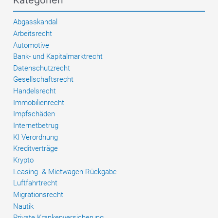
Kategorien
Ratgeber
für
Abgasskandal
Importeure
Arbeitsrecht
und
Automotive
Spediteure
Bank- und Kapitalmarktrecht
Datenschutzrecht
Gesellschaftsrecht
Handelsrecht
Immobilienrecht
Impfschäden
Internetbetrug
KI Verordnung
Kreditverträge
Krypto
Leasing- & Mietwagen Rückgabe
Luftfahrtrecht
Migrationsrecht
Nautik
Private Krankenversicherung