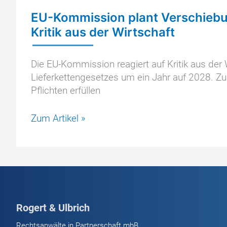
EU-Kommission plant Verschiebu
Kritik aus der Wirtschaft
Die EU-Kommission reagiert auf Kritik aus der 
Lieferkettengesetzes um ein Jahr auf 2028. Z
Pflichten erfüllen
EU-
Zum Artikel »
Kommission
plant
Verschiebung
des
Lieferkettengesetzes
nach
Rogert & Ulbrich
Kritik
aus
Rechtsanwälte in Partnerschaft mbB