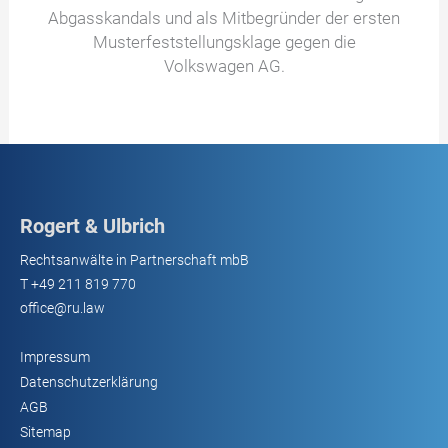
Abgasskandals und als Mitbegründer der ersten
Musterfeststellungsklage gegen die
Volkswagen AG.
Rogert & Ulbrich
Rechtsanwälte in Partnerschaft mbB
T
+49 211 819 770
office@ru.law
Impressum
Datenschutzerklärung
AGB
Sitemap