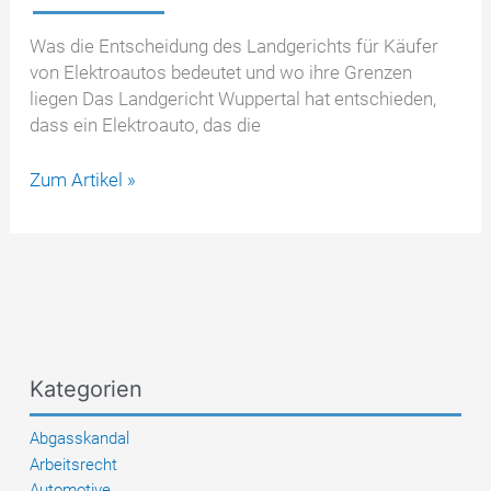
Was die Entscheidung des Landgerichts für Käufer
von Elektroautos bedeutet und wo ihre Grenzen
liegen Das Landgericht Wuppertal hat entschieden,
dass ein Elektroauto, das die
LG
Zum Artikel »
Wuppertal
zur
zu
geringen
E-
Auto-
Reichweite
Kategorien
–
das
Abgasskandal
Urteil
Arbeitsrecht
verständlich
Automotive