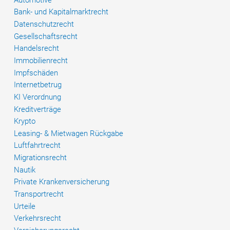
ONE
Bank- und Kapitalmarktrecht
und
Datenschutzrecht
Cosco
Gesellschaftsrecht
im
Handelsrecht
Vergleich
Immobilienrecht
Impfschäden
Internetbetrug
KI Verordnung
Kreditverträge
Krypto
Leasing- & Mietwagen Rückgabe
Luftfahrtrecht
Migrationsrecht
Nautik
Private Krankenversicherung
Transportrecht
Urteile
Verkehrsrecht