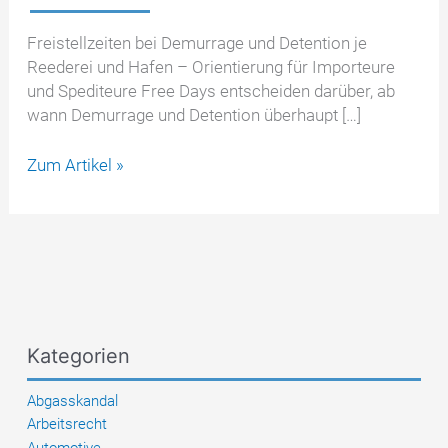
Freistellzeiten bei Demurrage und Detention je
Reederei und Hafen – Orientierung für Importeure
und Spediteure Free Days entscheiden darüber, ab
wann Demurrage und Detention überhaupt […]
Free
Zum Artikel »
Days
bei
den
großen
Reedereien:
Maersk,
MSC,
Kategorien
Hapag-
Lloyd,
Abgasskandal
CMA
Arbeitsrecht
CGM,
Automotive