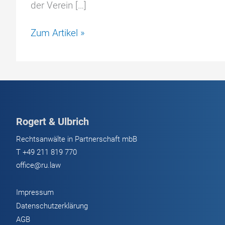
der Verein […]
DSLV/VHSp-
Zum Artikel »
Leitfaden
2025
zu
Demurrage
und
Detention
Rogert & Ulbrich
–
die
Rechtsanwälte in Partnerschaft mbB
wichtigsten
T
+49 211 819 770
Punkte
office@ru.law
für
Spediteure
Impressum
Datenschutzerklärung
AGB