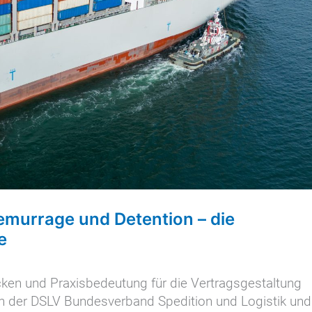
murrage und Detention – die
e
ken und Praxisbedeutung für die Vertragsgestaltung
 der DSLV Bundesverband Spedition und Logistik und