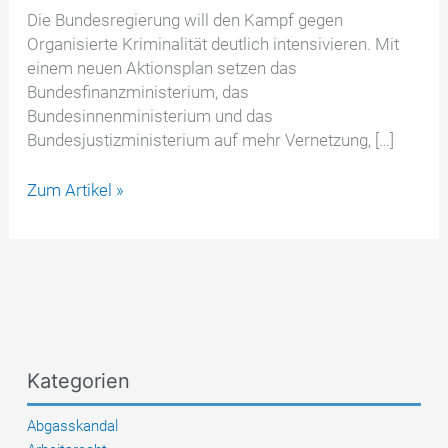
Die Bundesregierung will den Kampf gegen
Organisierte Kriminalität deutlich intensivieren. Mit
einem neuen Aktionsplan setzen das
Bundesfinanzministerium, das
Bundesinnenministerium und das
Bundesjustizministerium auf mehr Vernetzung, […]
Aktionsplan
Zum Artikel »
gegen
Organisierte
Kriminalität:
Bundesregierung
verschärft
den
Kurs
Kategorien
Abgasskandal