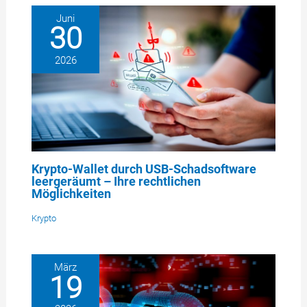
Juni
30
2026
Krypto-Wallet durch USB-Schadsoftware
leergeräumt – Ihre rechtlichen
Möglichkeiten
Krypto
März
19