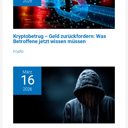
2026
Kryptobetrug – Geld zurückfordern: Was
Betroffene jetzt wissen müssen
Krypto
März
16
2026