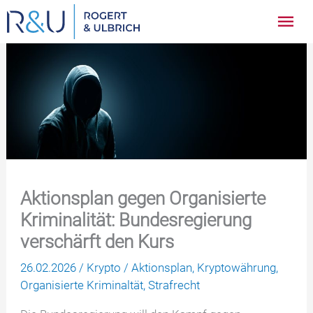
Zum
Hau
Inhalt
springen
Aktionsplan gegen Organisierte
Kriminalität: Bundesregierung
verschärft den Kurs
26.02.2026
/
Krypto
/
Aktionsplan
,
Kryptowährung
,
Organisierte Kriminaltät
,
Strafrecht