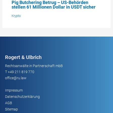
Pig Butchering Betrug – US-Behörden
stellen 61 Millionen Dollar in USDT sicher
Krypto
Rogert & Ulbrich
Rechtsanwälte in Partnerschaft mbB
T
+49 211 819 770
office@ru.law
Impressum
Datenschutzerklärung
AGB
Sitemap