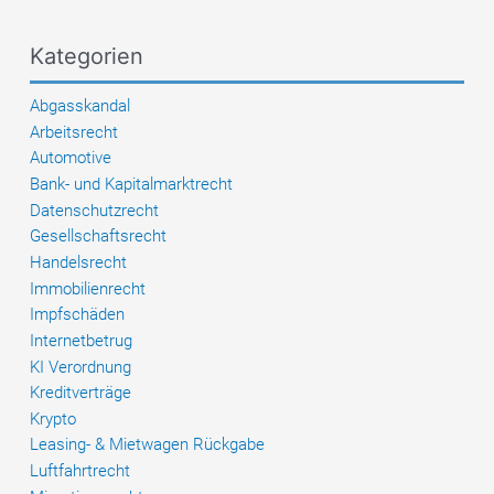
Unfallversicherung
–
Kategorien
Ausschluss
trotz
Abgasskandal
objektiver
Arbeitsrecht
Invalidität
Automotive
Bank- und Kapitalmarktrecht
Datenschutzrecht
Gesellschaftsrecht
Handelsrecht
Immobilienrecht
Impfschäden
Internetbetrug
KI Verordnung
Kreditverträge
Krypto
Leasing- & Mietwagen Rückgabe
Luftfahrtrecht