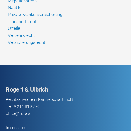
Migrationsrecht
Nautik
Private Krankenversicherung
Transportrecht
Urteile
Verkehrsrecht
Versicherungsrecht
Rogert & Ulbrich
Rechtsanwälte in Partnerschaft mbB
T
+49 211 819 770
office@ru.law
Impressum