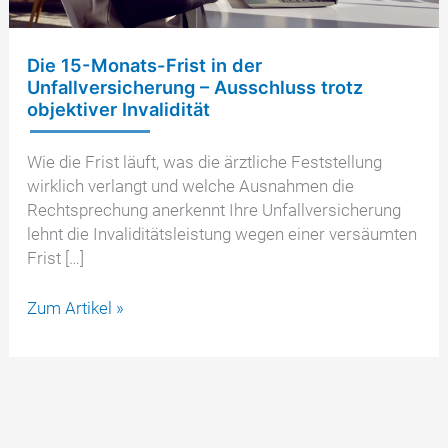
Die 15-Monats-Frist in der
Unfallversicherung – Ausschluss trotz
objektiver Invalidität
Wie die Frist läuft, was die ärztliche Feststellung
wirklich verlangt und welche Ausnahmen die
Rechtsprechung anerkennt Ihre Unfallversicherung
lehnt die Invaliditätsleistung wegen einer versäumten
Frist […]
Die
Zum Artikel »
15-
Monats-
Frist
in
der