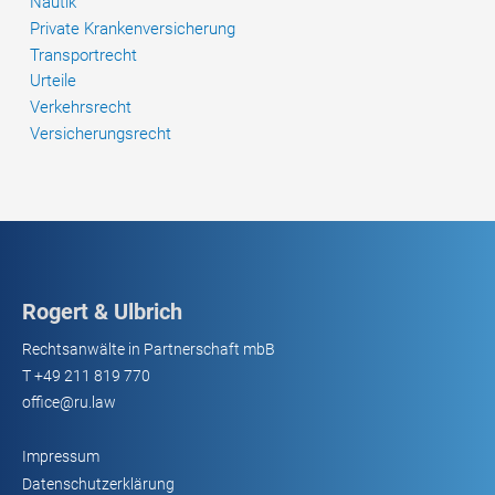
Nautik
Private Krankenversicherung
Transportrecht
Urteile
Verkehrsrecht
Versicherungsrecht
Rogert & Ulbrich
Rechtsanwälte in Partnerschaft mbB
T
+49 211 819 770
office@ru.law
Impressum
Datenschutzerklärung