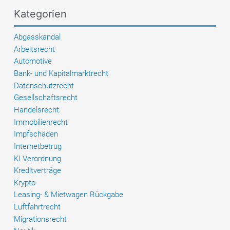
Klausel
Kategorien
im
Nachprüfungsverfahren
Abgasskandal
Arbeitsrecht
Automotive
Bank- und Kapitalmarktrecht
Datenschutzrecht
Gesellschaftsrecht
Handelsrecht
Immobilienrecht
Impfschäden
Internetbetrug
KI Verordnung
Kreditverträge
Krypto
Leasing- & Mietwagen Rückgabe
Luftfahrtrecht
Migrationsrecht