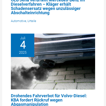
Dieselverfahren – Kläger erhält
Schadensersatz wegen unzulässiger
Abschalteinrichtung
Automotive
,
Urteile
Juli
4
2025
Drohendes Fahrverbot für Volvo-Diesel:
KBA fordert Rückruf wegen
Abgasmanipulation