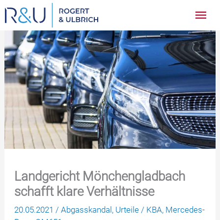
Zum
Hau
Inhalt
springen
Landgericht Mönchengladbach
schafft klare Verhältnisse
20.05.2021
/
Abgasskandal
,
Urteile
/
KBA
,
Mercedes-