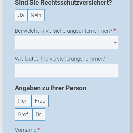
a
Sind Sie Rechtsschutzversichert?
n
Ja
Nein
f
r
a
Bei welchem Versicherungsunternehmen?
*
g
e
Wie lautet Ihre Versicherungsnummer?
Angaben zu Ihrer Person
Herr
Frau
Prof.
Dr.
Vorname
*