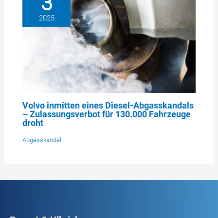
3
2025
Volvo inmitten eines Diesel-Abgasskandals
– Zulassungsverbot für 130.000 Fahrzeuge
droht
Abgasskandal