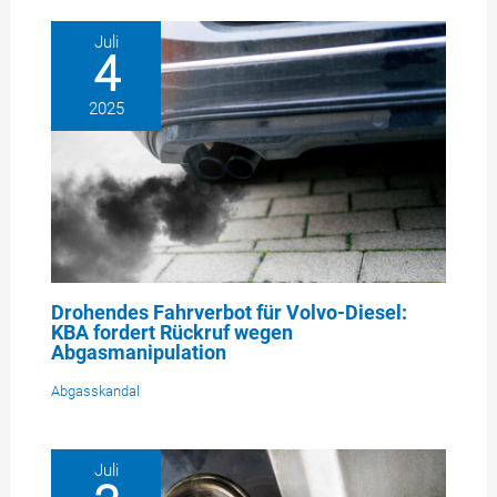
Juli
4
2025
Drohendes Fahrverbot für Volvo-Diesel:
KBA fordert Rückruf wegen
Abgasmanipulation
Abgasskandal
Juli