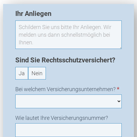
E
Ihr Anliegen
X
O
-
N
e
u
a
Sind Sie Rechtsschutzversichert?
n
Ja
Nein
f
r
a
Bei welchem Versicherungsunternehmen?
*
g
e
Wie lautet Ihre Versicherungsnummer?