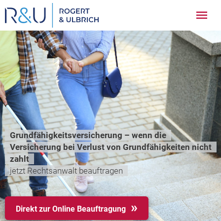
Zum
Hau
Inhalt
springen
Grundfähigkeitsversicherung – wenn die
Versicherung bei Verlust von Grundfähigkeiten nicht
zahlt
jetzt Rechtsanwalt beauftragen
Direkt zur Online Beauftragung