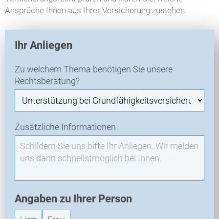
Ansprüche Ihnen aus Ihrer Versicherung zustehen.
V
Ihr Anliegen
E
R
Zu welchem Thema benötigen Sie unsere
-
Rechtsberatung?
N
e
u
a
Zusätzliche Informationen
n
f
r
a
g
e
Angaben zu Ihrer Person