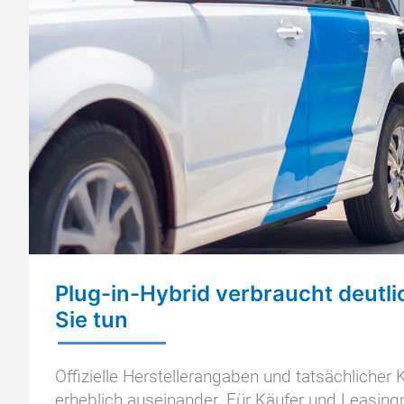
Plug-in-Hybrid verbraucht deutl
Sie tun
Offizielle Herstellerangaben und tatsächlicher K
erheblich auseinander. Für Käufer und Leasingn