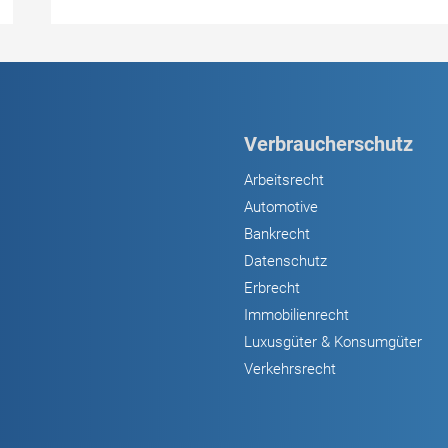
Hybrid
im
Realitätscheck:
Studie
zeigt
Verbraucherschutz
deutlich
höheren
Arbeitsrecht
Kraftstoffverbrauch
Automotive
als
Bankrecht
offiziell
Datenschutz
angegeben
Erbrecht
Immobilienrecht
Luxusgüter & Konsumgüter
Verkehrsrecht