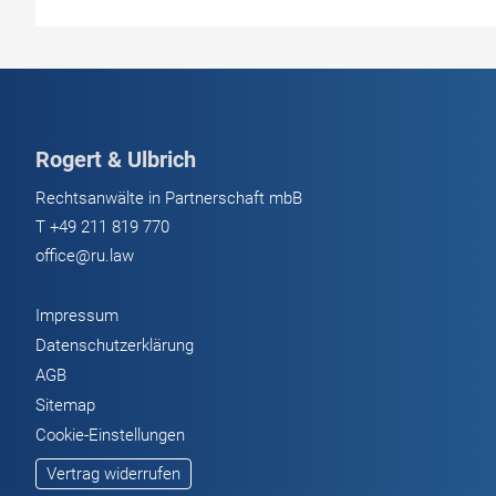
Hybride
mit
falschen
Verbrauchswerten?
Schadensersatz
Rogert & Ulbrich
und
Rücktritt
Rechtsanwälte in Partnerschaft mbB
vom
T
+49 211 819 770
Kaufvertrag
office@ru.law
prüfen
lassen
Impressum
Datenschutzerklärung
AGB
Sitemap
Cookie-Einstellungen
Vertrag widerrufen