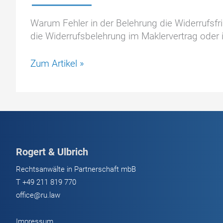
Warum Fehler in der Belehrung die Widerrufsfri
die Widerrufsbelehrung im Maklervertrag oder ist
Fehlerhafte
Zum Artikel »
Widerrufsbelehrung:
das
verlängerte
Widerrufsrecht
von
einem
Rogert & Ulbrich
Jahr
und
Rechtsanwälte in Partnerschaft mbB
14
T
+49 211 819 770
Tagen
office@ru.law
Impressum