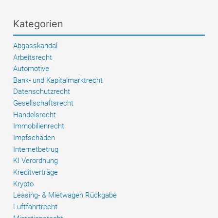
einem
Jahr
Kategorien
und
14
Abgasskandal
Tagen
Arbeitsrecht
Automotive
Bank- und Kapitalmarktrecht
Datenschutzrecht
Gesellschaftsrecht
Handelsrecht
Immobilienrecht
Impfschäden
Internetbetrug
KI Verordnung
Kreditverträge
Krypto
Leasing- & Mietwagen Rückgabe
Luftfahrtrecht