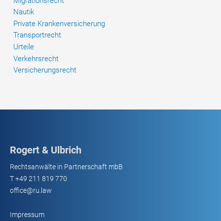
Migrationsrecht
Nautik
Private Krankenversicherung
Transportrecht
Urteile
Verkehrsrecht
Versicherungsrecht
Rogert & Ulbrich
Rechtsanwälte in Partnerschaft mbB
T
+49 211 819 770
office@ru.law
Impressum