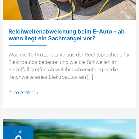
Reichweitenabweichung beim E-Auto – ab
wann liegt ein Sachmangel vor?
Was die 10-Prozent-Linie aus der Rechtsprechung für
Elektroautos bedeutet und wie die Schwellen im
Einzelfall greifen Ab welcher Abweichung ist die
Reichweite eines Elektroautos ein […]
Reichweitenabweichung
Zum Artikel »
beim
E-
Auto
–
ab
Juli
wann