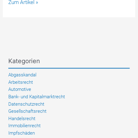
LG
Zum Artikel »
Wuppertal
zur
zu
geringen
E-
Auto-
Reichweite
Kategorien
–
das
Abgasskandal
Urteil
Arbeitsrecht
verständlich
Automotive
erklärt
Bank- und Kapitalmarktrecht
Datenschutzrecht
Gesellschaftsrecht
Handelsrecht
Immobilienrecht
Impfschäden