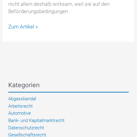
nicht allein deshalb wirksam, weil sie auf den
Beförderungsbedingungen
AGB-
Zum Artikel »
Klauseln
der
Reedereien
zu
Standgeld
–
wann
Kategorien
sind
Demurrage-
Abgasskandal
Forderungen
Arbeitsrecht
unwirksam?
Automotive
Bank- und Kapitalmarktrecht
Datenschutzrecht
Gesellschaftsrecht