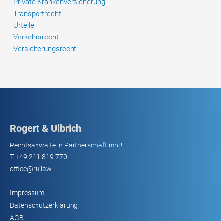
Private Krankenversicherung
Transportrecht
Urteile
Verkehrsrecht
Versicherungsrecht
Rogert & Ulbrich
Rechtsanwälte in Partnerschaft mbB
T
+49 211 819 770
office@ru.law
Impressum
Datenschutzerklärung
AGB