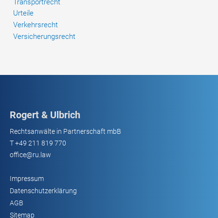
Transportrecht
Urteile
Verkehrsrecht
Versicherungsrecht
Rogert & Ulbrich
Rechtsanwälte in Partnerschaft mbB
T
+49 211 819 770
office@ru.law
Impressum
Datenschutzerklärung
AGB
Sitemap