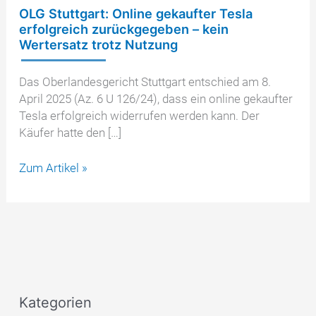
OLG Stuttgart: Online gekaufter Tesla
erfolgreich zurückgegeben – kein
Wertersatz trotz Nutzung
Das Oberlandesgericht Stuttgart entschied am 8.
April 2025 (Az. 6 U 126/24), dass ein online gekaufter
Tesla erfolgreich widerrufen werden kann. Der
Käufer hatte den […]
OLG
Zum Artikel »
Stuttgart:
Online
gekaufter
Tesla
erfolgreich
zurückgegeben
–
Kategorien
kein