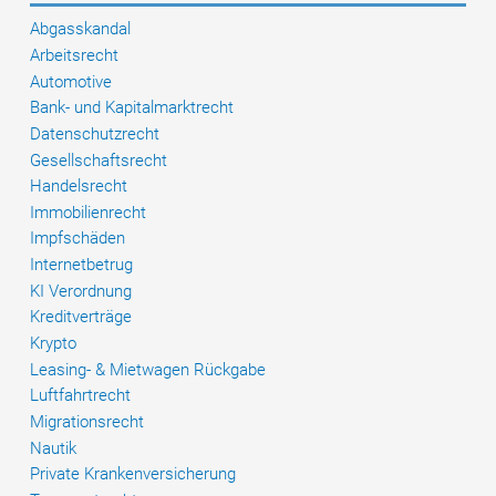
Wertersatz
Abgasskandal
trotz
Arbeitsrecht
Nutzung
Automotive
Bank- und Kapitalmarktrecht
Datenschutzrecht
Gesellschaftsrecht
Handelsrecht
Immobilienrecht
Impfschäden
Internetbetrug
KI Verordnung
Kreditverträge
Krypto
Leasing- & Mietwagen Rückgabe
Luftfahrtrecht
Migrationsrecht
Nautik
Private Krankenversicherung