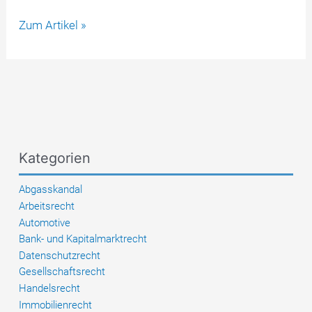
Kryptobetrug
Zum Artikel »
und
“Pig
Butchering”
–
So
funktionieren
moderne
Kategorien
Betrugsmaschen
mit
Abgasskandal
Kryptowährungen
Arbeitsrecht
Automotive
Bank- und Kapitalmarktrecht
Datenschutzrecht
Gesellschaftsrecht
Handelsrecht
Immobilienrecht