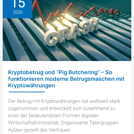
15
61
2026
Millionen
Dollar
in
USDT
sicher
Kryptobetrug und “Pig Butchering” – So
funktionieren moderne Betrugsmaschen mit
Kryptowährungen
Der Betrug mit Kryptowährungen hat weltweit stark
zugenommen und entwickelt sich zunehmend zu
einer der bedeutendsten Formen digitaler
Wirtschaftskriminalität. Organisierte Tätergruppen
nutzen gezielt das Vertrauen