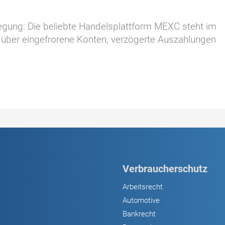
egung: Die beliebte Handelsplattform MEXC steht im
n über eingefrorene Konten, verzögerte Auszahlungen
Verbraucherschutz
Arbeitsrecht
Automotive
Bankrecht