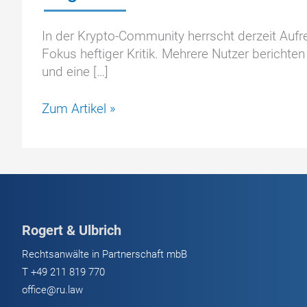
In der Krypto-Community herrscht derzeit Aufr
Fokus heftiger Kritik. Mehrere Nutzer berichte
und eine […]
MEXC
Zum Artikel »
in
der
Kritik
–
Eingefrorene
Konten
Rogert & Ulbrich
und
verzögerte
Rechtsanwälte in Partnerschaft mbB
Auszahlungen
T
+49 211 819 770
sorgen
office@ru.law
für