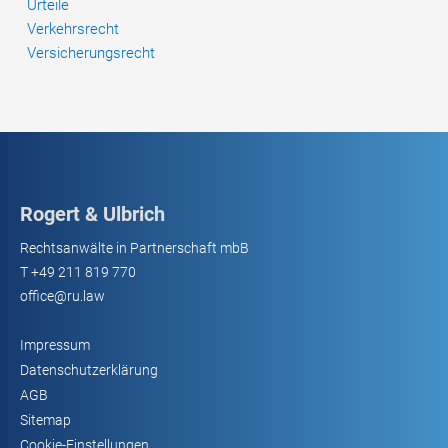
Urteile
Verkehrsrecht
Versicherungsrecht
Rogert & Ulbrich
Rechtsanwälte in Partnerschaft mbB
T
+49 211 819 770
office@ru.law
Impressum
Datenschutzerklärung
AGB
Sitemap
Cookie-Einstellungen