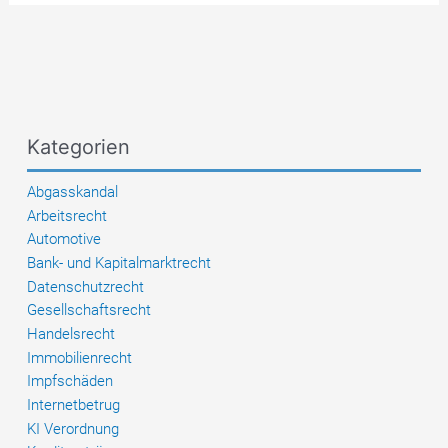
Beweis
der
ordnungsgemäßen
Übernahme
durch
den
Kategorien
Frachtführer
bei
Abgasskandal
(Tief-)Kühlgut
Arbeitsrecht
Automotive
Bank- und Kapitalmarktrecht
Datenschutzrecht
Gesellschaftsrecht
Handelsrecht
Immobilienrecht
Impfschäden
Internetbetrug
KI Verordnung