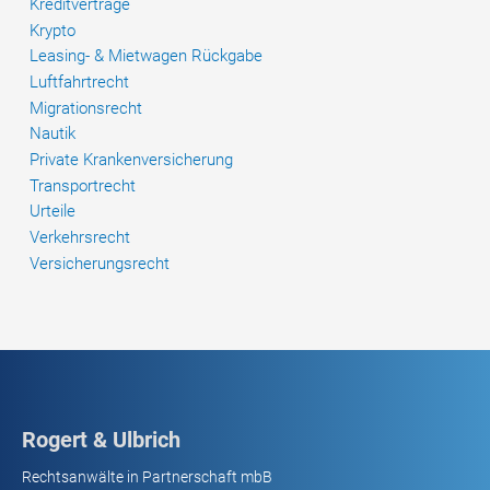
Kreditverträge
Krypto
Leasing- & Mietwagen Rückgabe
Luftfahrtrecht
Migrationsrecht
Nautik
Private Krankenversicherung
Transportrecht
Urteile
Verkehrsrecht
Versicherungsrecht
Rogert & Ulbrich
Rechtsanwälte in Partnerschaft mbB