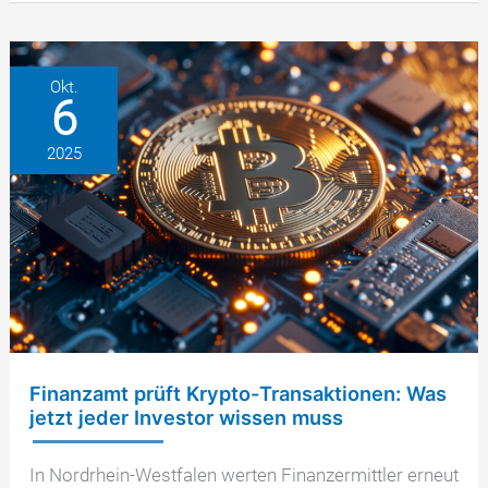
3
Jahren:
Geplante
Abschaffung
Okt.
6
2025
–
2025
Das
sollten
Betroffene
wissen
Finanzamt prüft Krypto-Transaktionen: Was
jetzt jeder Investor wissen muss
In Nordrhein-Westfalen werten Finanzermittler erneut