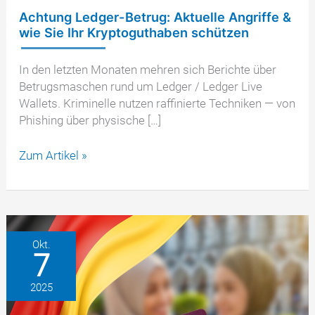
Achtung Ledger-Betrug: Aktuelle Angriffe &
wie Sie Ihr Kryptoguthaben schützen
In den letzten Monaten mehren sich Berichte über
Betrugsmaschen rund um Ledger / Ledger Live
Wallets. Kriminelle nutzen raffinierte Techniken — von
Phishing über physische […]
Achtung
Zum Artikel »
Ledger-
Betrug:
Aktuelle
Angriffe
&
Okt.
7
wie
Sie
2025
Ihr
Kryptoguthaben