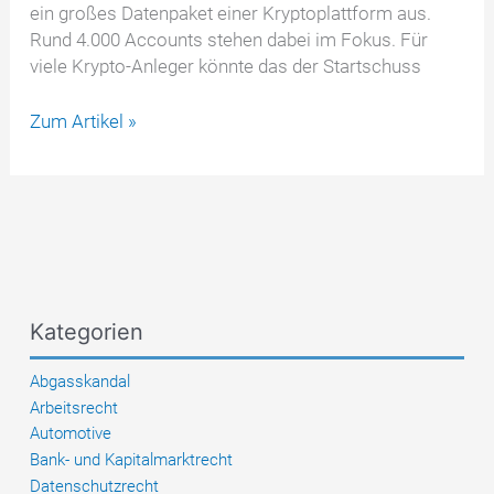
ein großes Datenpaket einer Kryptoplattform aus.
Rund 4.000 Accounts stehen dabei im Fokus. Für
viele Krypto-Anleger könnte das der Startschuss
Finanzamt
Zum Artikel »
prüft
Krypto-
Transaktionen:
Was
jetzt
jeder
Investor
Kategorien
wissen
muss
Abgasskandal
Arbeitsrecht
Automotive
Bank- und Kapitalmarktrecht
Datenschutzrecht