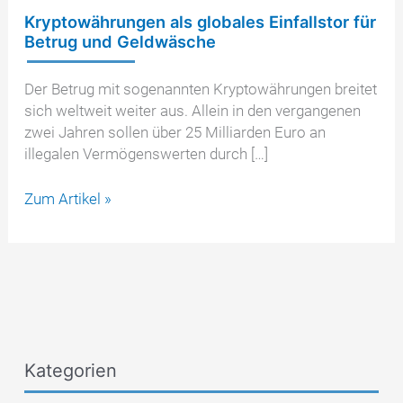
Kryptowährungen als globales Einfallstor für
Betrug und Geldwäsche
Der Betrug mit sogenannten Kryptowährungen breitet
sich weltweit weiter aus. Allein in den vergangenen
zwei Jahren sollen über 25 Milliarden Euro an
illegalen Vermögenswerten durch […]
Kryptowährungen
Zum Artikel »
als
globales
Einfallstor
für
Betrug
und
Geldwäsche
Kategorien