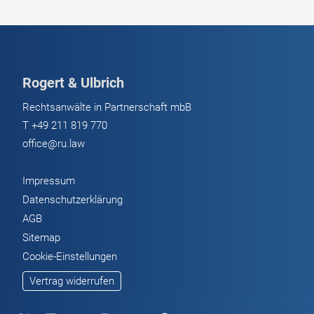
Transaktionen:
Was
jetzt
jeder
Rogert & Ulbrich
Investor
wissen
Rechtsanwälte in Partnerschaft mbB
muss
T
+49 211 819 770
office@ru.law
Impressum
Datenschutzerklärung
AGB
Sitemap
Cookie-Einstellungen
Vertrag widerrufen