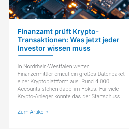
Finanzamt prüft Krypto-
Transaktionen: Was jetzt jeder
Investor wissen muss
In Nordrhein-Westfalen werten
Finanzermittler erneut ein großes Datenpaket
einer Kryptoplattform aus. Rund 4.000
Accounts stehen dabei im Fokus. Für viele
Krypto-Anleger könnte das der Startschuss
Finanzamt
Zum Artikel »
prüft
Krypto-