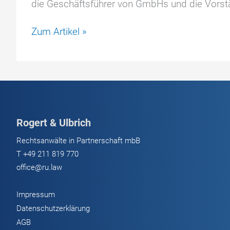
die Geschäftsführer von GmbHs und die Vorstä
Leitfaden
Zum Artikel »
zur
Minimierung
der
Geschäftsführerhaftung
in
der
Rogert & Ulbrich
GmbH
Rechtsanwälte in Partnerschaft mbB
T
+49 211 819 770
office@ru.law
Impressum
Datenschutzerklärung
AGB