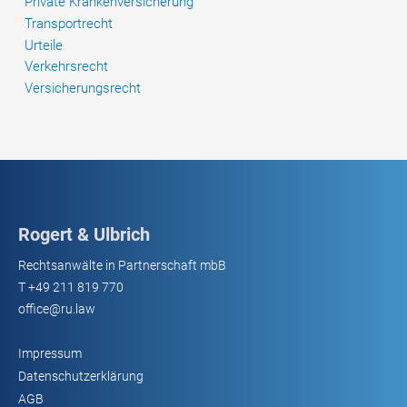
Private Krankenversicherung
Transportrecht
Urteile
Verkehrsrecht
Versicherungsrecht
Rogert & Ulbrich
Rechtsanwälte in Partnerschaft mbB
T
+49 211 819 770
office@ru.law
Impressum
Datenschutzerklärung
AGB