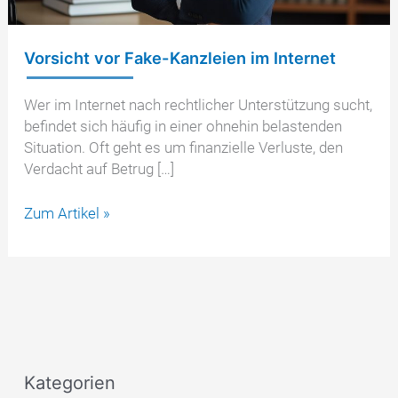
Vorsicht vor Fake-Kanzleien im Internet
Wer im Internet nach rechtlicher Unterstützung sucht,
befindet sich häufig in einer ohnehin belastenden
Situation. Oft geht es um finanzielle Verluste, den
Verdacht auf Betrug […]
Vorsicht
Zum Artikel »
vor
Fake-
Kanzleien
im
Internet
Kategorien