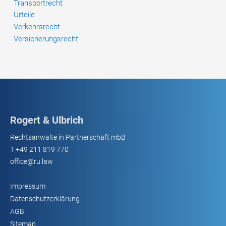
Transportrecht
Urteile
Verkehrsrecht
Versicherungsrecht
Rogert & Ulbrich
Rechtsanwälte in Partnerschaft mbB
T
+49 211 819 770
office@ru.law
Impressum
Datenschutzerklärung
AGB
Sitemap