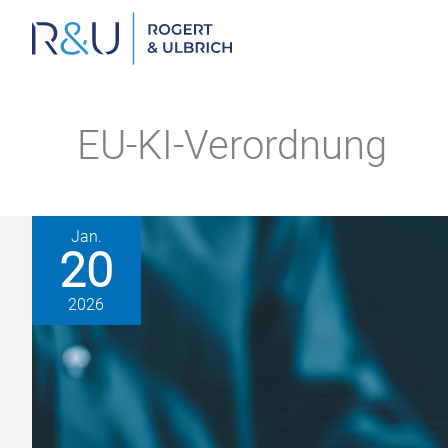
Zum
Inhalt
springen
EU-KI-Verordnung
Jan.
20
2026