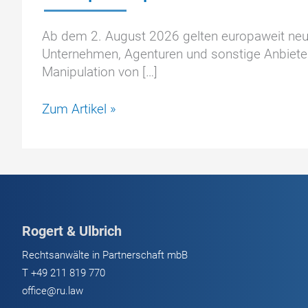
Ab dem 2. August 2026 gelten europaweit neue 
Unternehmen, Agenturen und sonstige Anbieter, 
Manipulation von […]
KI-
Zum Artikel »
Kennzeichnungspflicht
ab
dem
2.
August
2026:
Rogert & Ulbrich
Neue
Transparenzpflichten
Rechtsanwälte in Partnerschaft mbB
für
T
+49 211 819 770
Unternehmen
office@ru.law