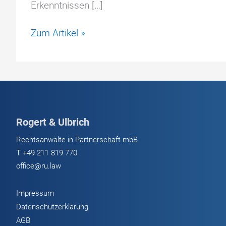
Erkenntnissen […]
Five
Zum Artikel »
Pillars
DeFi
–
BaFin
warnt
vor
Rogert & Ulbrich
unerlaubten
Kryptowerte
Rechtsanwälte in Partnerschaft mbB
Dienstleistungen
T
+49 211 819 770
office@ru.law
Impressum
Datenschutzerklärung
AGB