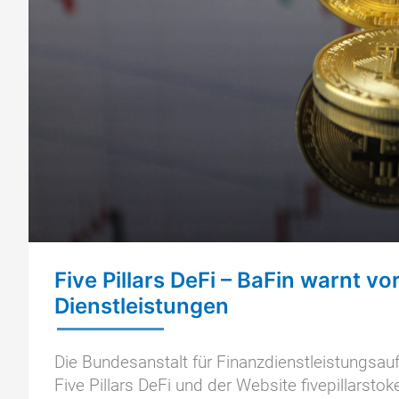
Five Pillars DeFi – BaFin warnt v
Dienstleistungen
Die Bundesanstalt für Finanzdienstleistungsa
Five Pillars DeFi und der Website fivepillarsto