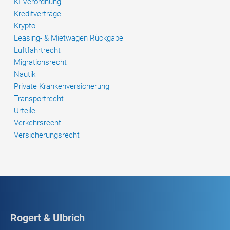
KI Verordnung
Klausel,
Kreditverträge
wonach
Krypto
der
Leasing- & Mietwagen Rückgabe
Fahrer
Luftfahrtrecht
nur
Migrationsrecht
bewachte
Nautik
Parkplätze
Private Krankenversicherung
anfahren
Transportrecht
darf
Urteile
Verkehrsrecht
Versicherungsrecht
Rogert & Ulbrich