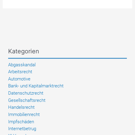
qualifiziertes
Verschulden
des
Frachtführers
bei
Diebstahl
aus
Kategorien
einem
über
Abgasskandal
Nacht
Arbeitsrecht
abgestellten
Automotive
LKW
Bank- und Kapitalmarktrecht
an
Datenschutzrecht
einer
Gesellschaftsrecht
italienischen
Handelsrecht
Raststätte;
Immobilienrecht
Wirksamkeit
Impfschäden
einer
Internetbetrug
AGB-