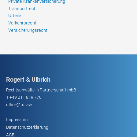
Private Krankenversicherung
Transportrecht
Urteile
Verkehrsrecht
Versicherungsrecht
Rogert & Ulbrich
Rechtsanwälte in Partnerschaft mbB
T
+49 211 819 770
office@ru.law
Impressum
Datenschutzerklärung
AGB