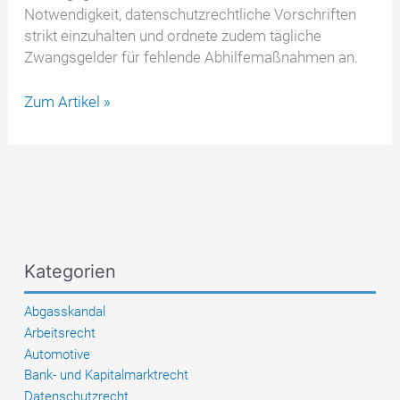
Notwendigkeit, datenschutzrechtliche Vorschriften
strikt einzuhalten und ordnete zudem tägliche
Zwangsgelder für fehlende Abhilfemaßnahmen an.
Verwaltungsgericht
Zum Artikel »
bestätigt
hohe
Geldstrafe
gegen
Amazon
wegen
Verstößen
Kategorien
gegen
die
Abgasskandal
DSGVO
Arbeitsrecht
Automotive
Bank- und Kapitalmarktrecht
Datenschutzrecht