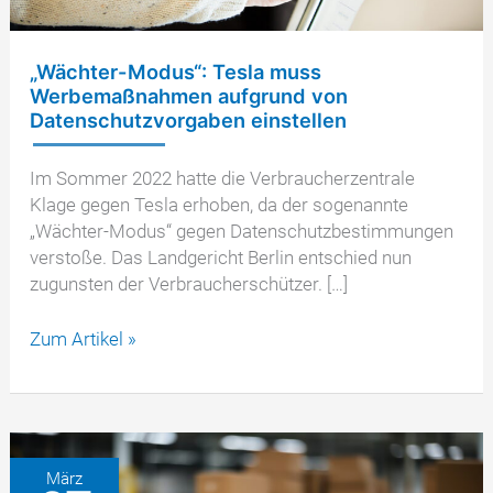
„Wächter-Modus“: Tesla muss
Werbemaßnahmen aufgrund von
Datenschutzvorgaben einstellen
Im Sommer 2022 hatte die Verbraucherzentrale
Klage gegen Tesla erhoben, da der sogenannte
„Wächter-Modus“ gegen Datenschutzbestimmungen
verstoße. Das Landgericht Berlin entschied nun
zugunsten der Verbraucherschützer. […]
„Wächter-
Zum Artikel »
Modus“:
Tesla
muss
Werbemaßnahmen
aufgrund
März