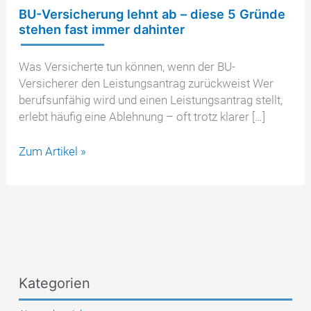
BU-Versicherung lehnt ab – diese 5 Gründe
stehen fast immer dahinter
Was Versicherte tun können, wenn der BU-
Versicherer den Leistungsantrag zurückweist Wer
berufsunfähig wird und einen Leistungsantrag stellt,
erlebt häufig eine Ablehnung – oft trotz klarer […]
BU-
Zum Artikel »
Versicherung
lehnt
ab
–
diese
5
Gründe
Kategorien
stehen
fast