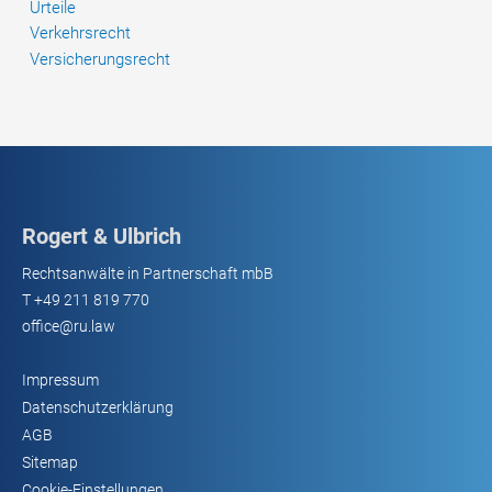
Urteile
Verkehrsrecht
Versicherungsrecht
Rogert & Ulbrich
Rechtsanwälte in Partnerschaft mbB
T
+49 211 819 770
office@ru.law
Impressum
Datenschutzerklärung
AGB
Sitemap
Cookie-Einstellungen