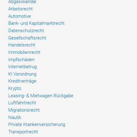
Abgasskandal
immer
Arbeitsrecht
dahinter
Automotive
Bank- und Kapitalmarktrecht
Datenschutzrecht
Gesellschaftsrecht
Handelsrecht
Immobilienrecht
Impfschäden
Internetbetrug
KI Verordnung
Kreditverträge
Krypto
Leasing- & Mietwagen Rückgabe
Luftfahrtrecht
Migrationsrecht
Nautik
Private Krankenversicherung
Transportrecht