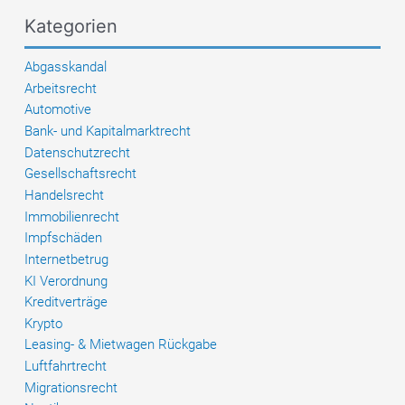
Fragebogen
Kategorien
vermeiden
Abgasskandal
Arbeitsrecht
Automotive
Bank- und Kapitalmarktrecht
Datenschutzrecht
Gesellschaftsrecht
Handelsrecht
Immobilienrecht
Impfschäden
Internetbetrug
KI Verordnung
Kreditverträge
Krypto
Leasing- & Mietwagen Rückgabe
Luftfahrtrecht
Migrationsrecht