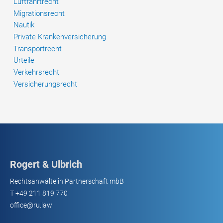
Luftfahrtrecht
Migrationsrecht
Nautik
Private Krankenversicherung
Transportrecht
Urteile
Verkehrsrecht
Versicherungsrecht
Rogert & Ulbrich
Rechtsanwälte in Partnerschaft mbB
T
+49 211 819 770
office@ru.law