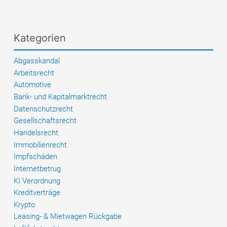
office-
management.com
–
Kategorien
Vorsicht
vor
Abgasskandal
Festgeldbetrug
Arbeitsrecht
Automotive
Bank- und Kapitalmarktrecht
Datenschutzrecht
Gesellschaftsrecht
Handelsrecht
Immobilienrecht
Impfschäden
Internetbetrug
KI Verordnung
Kreditverträge
Krypto
Leasing- & Mietwagen Rückgabe